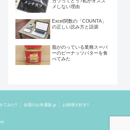
カツってどう?私がオスス
メしない理由
Excel関数の「COUNTA」
の正しい読み方と語源
脂がのっている業務スーパ
ーのピーナッツバターを食
べてみた
てみた!!
全国のお米通販.jp
お味噌大好き!!
d.