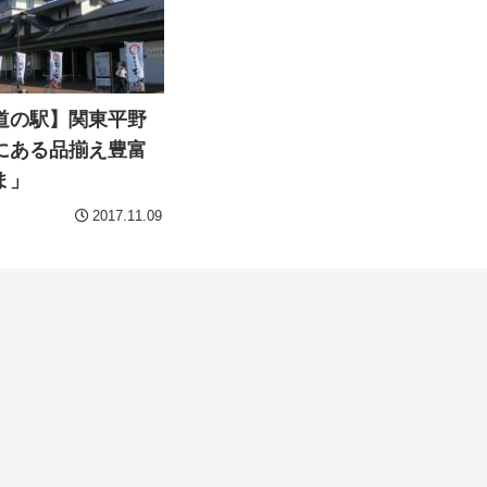
道の駅】関東平野
にある品揃え豊富
ま」
2017.11.09