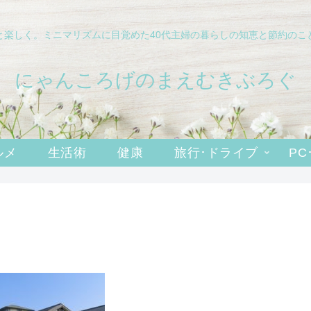
と楽しく。ミニマリズムに目覚めた40代主婦の暮らしの知恵と節約のこ
にゃんころげのまえむきぶろぐ
ルメ
生活術
健康
旅行･ドライブ
PC