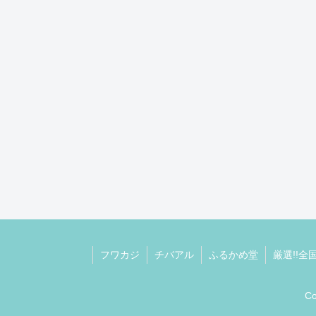
フワカジ
チバアル
ふるかめ堂
厳選!!
C