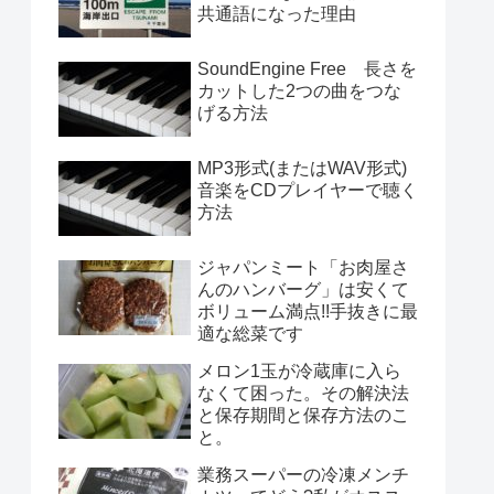
共通語になった理由
SoundEngine Free 長さを
カットした2つの曲をつな
げる方法
MP3形式(またはWAV形式)
音楽をCDプレイヤーで聴く
方法
ジャパンミート「お肉屋さ
んのハンバーグ」は安くて
ボリューム満点!!手抜きに最
適な総菜です
メロン1玉が冷蔵庫に入ら
なくて困った。その解決法
と保存期間と保存方法のこ
と。
業務スーパーの冷凍メンチ