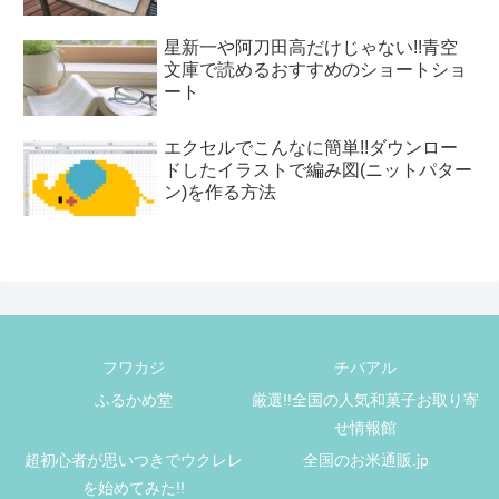
星新一や阿刀田高だけじゃない!!青空
文庫で読めるおすすめのショートショ
ート
エクセルでこんなに簡単!!ダウンロー
ドしたイラストで編み図(ニットパター
ン)を作る方法
フワカジ
チバアル
ふるかめ堂
厳選!!全国の人気和菓子お取り寄
せ情報館
超初心者が思いつきでウクレレ
全国のお米通販.jp
を始めてみた!!