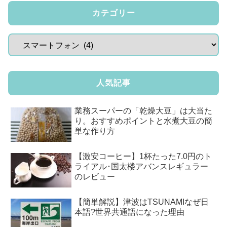
カテゴリー
人気記事
業務スーパーの「乾燥大豆」は大当た
り。おすすめポイントと水煮大豆の簡
単な作り方
【激安コーヒー】1杯たった7.0円のト
ライアル･国太楼アバンスレギュラー
のレビュー
【簡単解説】津波はTSUNAMIなぜ日
本語?世界共通語になった理由