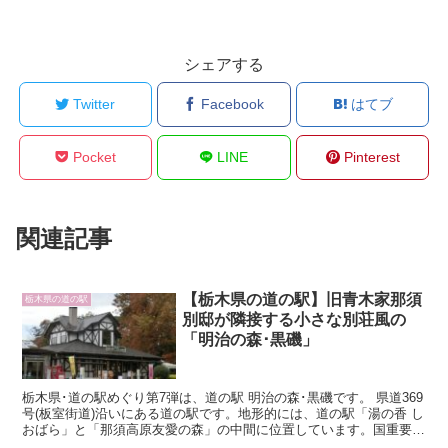
シェアする
Twitter
Facebook
はてブ
Pocket
LINE
Pinterest
関連記事
【栃木県の道の駅】旧青木家那須
栃木県の道の駅
別邸が隣接する小さな別荘風の
「明治の森･黒磯」
栃木県･道の駅めぐり第7弾は、道の駅 明治の森･黒磯です。 県道369
号(板室街道)沿いにある道の駅です。地形的には、道の駅「湯の香 し
おばら」と「那須高原友愛の森」の中間に位置しています。国重要文
化財に指定された旧青木家那須...