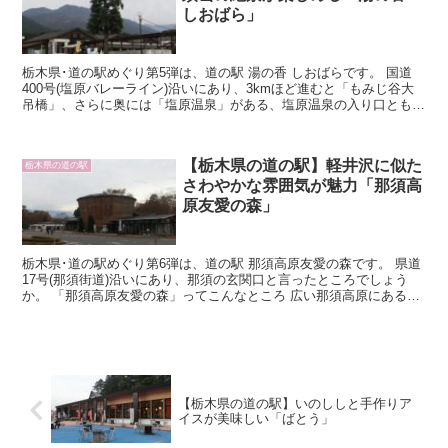
しおばら」
栃木県･道の駅めぐり第5弾は、道の駅 湯の香 しおばらです。 国道
400号(塩原バレーライン)沿いにあり、3kmほど進むと「もみじ谷大
吊橋」、さらに奥には「塩原温泉」がある、塩原温泉の入り口ともな
っています。 ここは、温...
【栃木県の道の駅】軽井沢に似た
栃木県の道の駅
さわやかな雰囲気が魅力「那須高
原友愛の森」
栃木県･道の駅めぐり第6弾は、道の駅 那須高原友愛の森です。 県道
17号(那須街道)沿いにあり、那須の玄関口と言ったところでしょう
か。 「那須高原友愛の森」ってこんなところ 広い那須高原にある道
の駅はその敷地も広く...
【栃木県の道の駅】いのししと手作りア
イスが美味しい「ばとう」