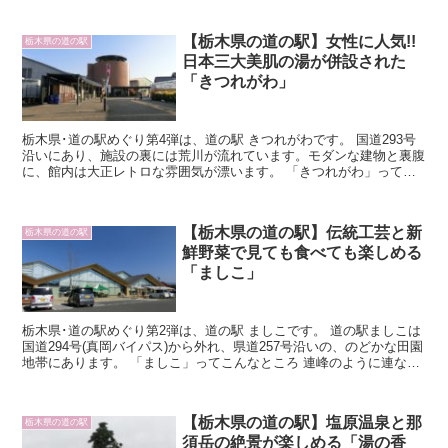
【栃木県の道の駅】女性に人気!!
栃木県の道の駅
日本三大美肌の湯が併設された
「きつれがわ」
栃木県･道の駅めぐり第4弾は、道の駅 きつれがわです。 国道293号
沿いにあり、施設の裏には荒川が流れています。モダンな建物と裏腹
に、館内は大正レトロな雰囲気が漂います。 「きつれがわ」ってこ
んなところ こちらは本...
【栃木県の道の駅】伝統工芸と新
栃木県の道の駅
鮮野菜で見ても食べても楽しめる
「ましこ」
栃木県･道の駅めぐり第2弾は、道の駅 ましこです。 道の駅ましこは
国道294号(真岡バイパス)から外れ、県道257号沿いの、のどかな田園
地帯にあります。 「ましこ」ってこんなところ 連峰のように連なる
屋根、広いガラ...
【栃木県の道の駅】塩原温泉と那
栃木県の道の駅
須岳の絶景が楽しめる「湯の香