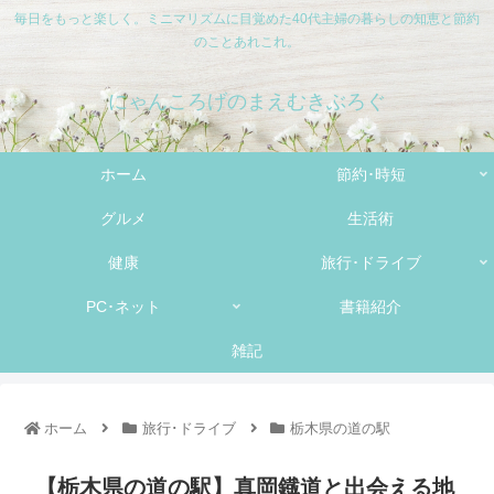
毎日をもっと楽しく。ミニマリズムに目覚めた40代主婦の暮らしの知恵と節約
のことあれこれ。
にゃんころげのまえむきぶろぐ
ホーム
節約･時短
グルメ
生活術
健康
旅行･ドライブ
PC･ネット
書籍紹介
雑記
ホーム
旅行･ドライブ
栃木県の道の駅
【栃木県の道の駅】真岡鐡道と出会える地