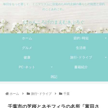
毎日をもっと楽しく。ミニマリズムに目覚めた40代主婦の暮らしの知恵と節約
のことあれこれ。
にゃんころげのまえむきぶろぐ
ホーム
節約･時短
グルメ
生活術
健康
旅行･ドライブ
PC･ネット
書籍紹介
雑記
ホーム
旅行･ドライブ
千葉
千葉市の芝桜とネモフィラの名所「富田さ