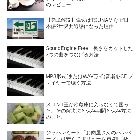
のレビュー
【簡単解説】津波はTSUNAMIなぜ日
本語?世界共通語になった理由
SoundEngine Free 長さをカットした
2つの曲をつなげる方法
MP3形式(またはWAV形式)音楽をCDプ
レイヤーで聴く方法
メロン1玉が冷蔵庫に入らなくて困っ
た。その解決法と保存期間と保存方法
のこと。
ジャパンミート「お肉屋さんのハンバ
ーグ」は安くてボリューム満点!!手抜