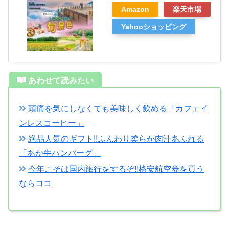
Amazon
楽天市場
Yahooショッピング
あわせて読みたい
頭痛を気にしなくても美味しく飲める「カフェイ
ンレスコーヒー」
絶品人気のギフト!!ふんわり柔らか肉汁あふれる
「あか牛ハンバーグ」
今年こそは国内旅行をするぞ!!格安航空券を買う
ならココ