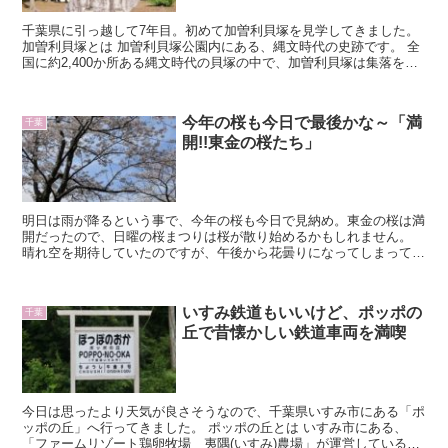
千葉県に引っ越して7年目。初めて加曽利貝塚を見学してきました。
加曽利貝塚とは 加曽利貝塚公園内にある、縄文時代の史跡です。 全
国に約2,400か所ある縄文時代の貝塚の中で、加曽利貝塚は集落を伴
う「ムラ貝塚」として日本最大...
今年の桜も今日で最後かな～「満
千葉
開!!東金の桜たち」
明日は雨が降るという事で、今年の桜も今日で見納め。東金の桜は満
開だったので、日曜の桜まつりは桜が散り始めるかもしれません。
晴れ空を期待していたのですが、午後から花曇りになってしまって残
念です。 雄蛇ヶ池にて...
いすみ鉄道もいいけど、ポッポの
千葉
丘で昔懐かしい鉄道車両を満喫
今日は思ったより天気が良さそうなので、千葉県いすみ市にある「ポ
ッポの丘」へ行ってきました。 ポッポの丘とは いすみ市にある、
「ファームリゾート鶏卵牧場 夷隅(いすみ)農場」が運営している、