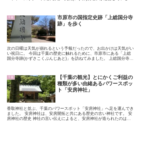
無料の鉄道車両展示施設です。 主に...
市原市の国指定史跡「上総国分寺
千葉
跡」を歩く
次の日曜は天気が崩れるという予報だったので、お出かけは天気がい
い祝日に。 今回は千葉の歴史に触れるために、市原市にある「上総
国分寺跡(かずさこくぶんじあと)」を訪ねてみました。 上総国分寺
上総国分寺は、奈良時代に...
【千葉の観光】とにかくご利益の
千葉
種類が多い由緒あるパワースポッ
ト「安房神社」
香取神社と並ぶ、千葉のパワースポット「安房神社」へ足を運んでき
ました。 安房神社は、安房開拓と共にある歴史の古い神社です。 安
房神社の歴史 神社の言い伝えによると、安房神社が造られたのは今
から2670年以上も前のこと。神武...