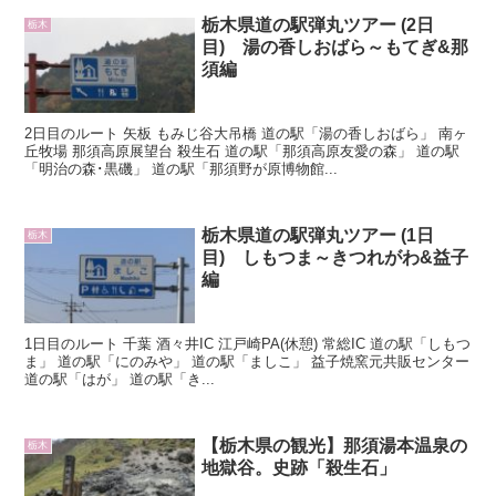
栃木県道の駅弾丸ツアー (2日
栃木
目) 湯の香しおばら～もてぎ&那
須編
2日目のルート 矢板 もみじ谷大吊橋 道の駅「湯の香しおばら」 南ヶ
丘牧場 那須高原展望台 殺生石 道の駅「那須高原友愛の森」 道の駅
「明治の森･黒磯」 道の駅「那須野が原博物館...
栃木県道の駅弾丸ツアー (1日
栃木
目) しもつま～きつれがわ&益子
編
1日目のルート 千葉 酒々井IC 江戸崎PA(休憩) 常総IC 道の駅「しもつ
ま」 道の駅「にのみや」 道の駅「ましこ」 益子焼窯元共販センター
道の駅「はが」 道の駅「き...
【栃木県の観光】那須湯本温泉の
栃木
地獄谷。史跡「殺生石」