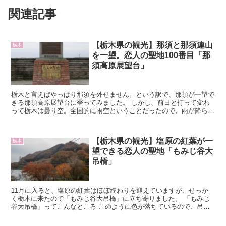
関連記事
【栃木県の観光】那須と那須連山
栃木
を一望。恋人の聖地100番目「那
須高原展望台」
栃木と言えばやっぱり那須を外せません。という訳で、那須が一望で
きる那須高原展望台に登ってみました。 しかし、前日と打って変わ
って栃木は曇り空。全国的に雨空ということだったので、雨が降らな
いだけでも良しとしましょう。 硫黄...
【栃木県の観光】塩原の紅葉が一
栃木
望できる恋人の聖地「もみじ谷大
吊橋」
11月に入ると、塩原の紅葉はほぼ終わりを迎えていますが、せっか
く栃木に来たので「もみじ谷大吊橋」に立ち寄りました。 「もみじ
谷大吊橋」ってこんなところ このように色が落ちているので、吊り
橋は渡りませんでしたが、意外とたく...