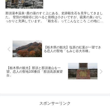
那須湯本温泉･鹿の湯のすぐ上にある、史跡殺生石を見学してきまし
た。 登別の地獄谷に比べると規模は小さいですが、硫黄の臭いがし
っかりと充満しています。 「殺生石」ってこんなところ この地に松
尾芭蕉が訪れた際、奥の細道...
【栃木県の観光】塩原の紅葉が一望でき
る恋人の聖地「もみじ谷大吊橋」
【栃木県の観光】那須と那須連山を一
望。恋人の聖地100番目「那須高原展望
台」
スポンサーリンク