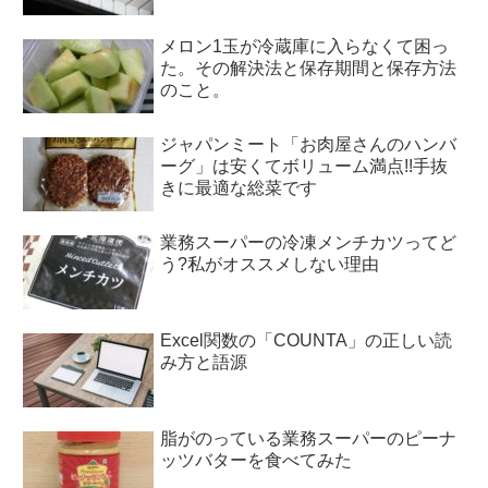
メロン1玉が冷蔵庫に入らなくて困っ
た。その解決法と保存期間と保存方法
のこと。
ジャパンミート「お肉屋さんのハンバ
ーグ」は安くてボリューム満点!!手抜
きに最適な総菜です
業務スーパーの冷凍メンチカツってど
う?私がオススメしない理由
Excel関数の「COUNTA」の正しい読
み方と語源
脂がのっている業務スーパーのピーナ
ッツバターを食べてみた