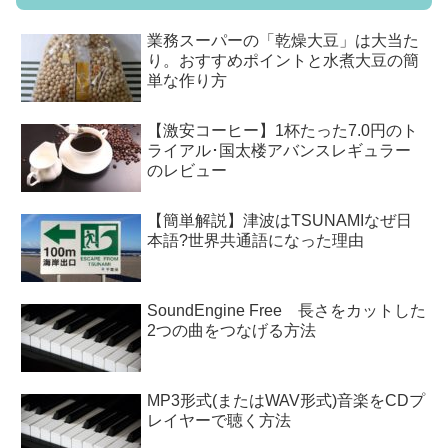
業務スーパーの「乾燥大豆」は大当た
り。おすすめポイントと水煮大豆の簡
単な作り方
【激安コーヒー】1杯たった7.0円のト
ライアル･国太楼アバンスレギュラー
のレビュー
【簡単解説】津波はTSUNAMIなぜ日
本語?世界共通語になった理由
SoundEngine Free 長さをカットした
2つの曲をつなげる方法
MP3形式(またはWAV形式)音楽をCDプ
レイヤーで聴く方法