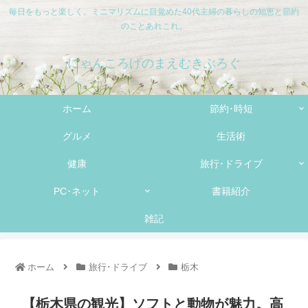
毎日をもっと楽しく。ミニマリズムに目覚めた40代主婦の暮らしの知恵と節約
のことあれこれ。
にゃんころげのまえむきぶろぐ
ホーム
節約･時短
グルメ
生活術
健康
旅行･ドライブ
PC･ネット
書籍紹介
雑記
ホーム
旅行･ドライブ
栃木
【栃木県の観光】ソフトと動物が魅力。高