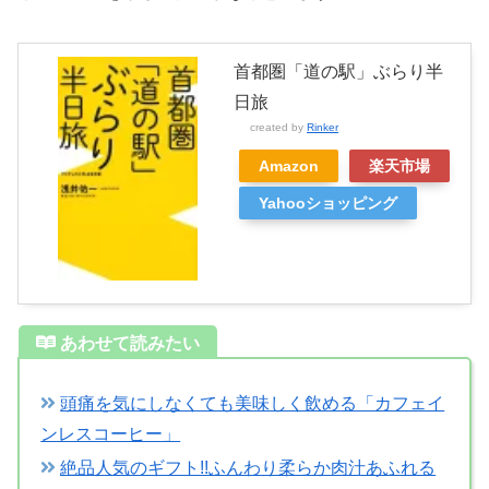
首都圏「道の駅」ぶらり半
日旅
created by
Rinker
Amazon
楽天市場
Yahooショッピング
あわせて読みたい
頭痛を気にしなくても美味しく飲める「カフェイ
ンレスコーヒー」
絶品人気のギフト!!ふんわり柔らか肉汁あふれる