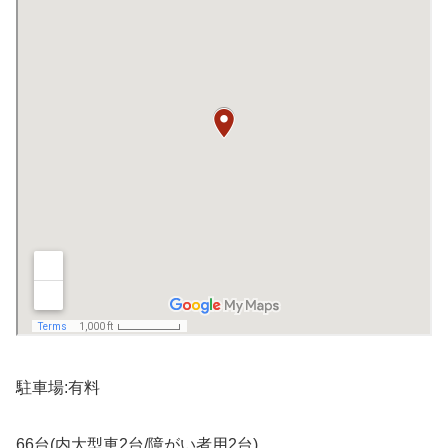
駐車場:有料
66台(内大型車2台/障がい者用2台)