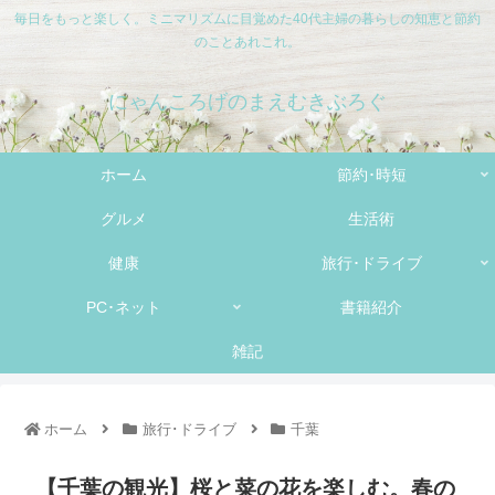
毎日をもっと楽しく。ミニマリズムに目覚めた40代主婦の暮らしの知恵と節約
のことあれこれ。
にゃんころげのまえむきぶろぐ
ホーム
節約･時短
グルメ
生活術
健康
旅行･ドライブ
PC･ネット
書籍紹介
雑記
ホーム
旅行･ドライブ
千葉
【千葉の観光】桜と菜の花を楽しむ。春の