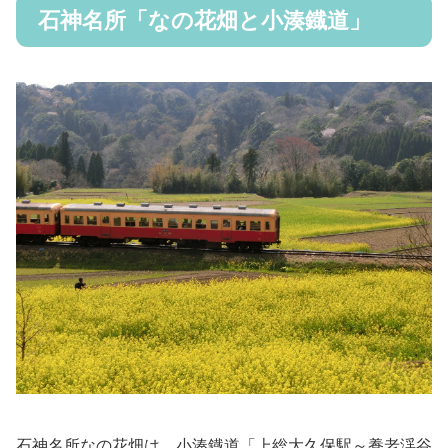
石神名所「なの花畑と小湊鐡道」
石神名所なの花畑は、小湊鐡道「上総大久保駅～養老渓谷