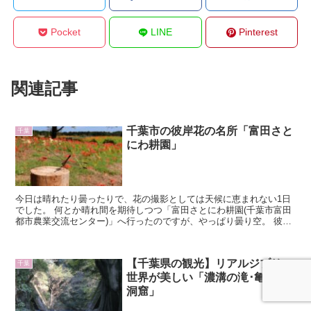
Pocket
LINE
Pinterest
関連記事
千葉市の彼岸花の名所「富田さと
千葉
にわ耕園」
今日は晴れたり曇ったりで、花の撮影としては天候に恵まれない1日
でした。 何とか晴れ間を期待しつつ「富田さとにわ耕園(千葉市富田
都市農業交流センター)」へ行ったのですが、やっぱり曇り空。 彼岸
花は、木々の足元に生息している...
【千葉県の観光】リアルジブリの
千葉
世界が美しい「濃溝の滝･亀岩の
洞窟」