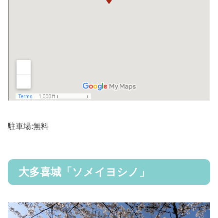
駐車場:無料
大多喜城「ソメイヨシノ」